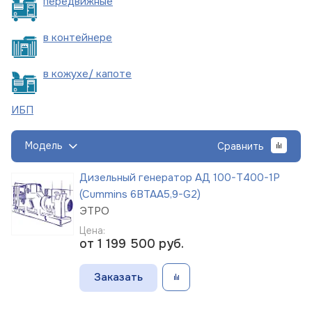
пере
движные
в
контейнере
в кожухе/
капоте
ИБП
Модель
Сравнить
Дизельный генератор АД 100-Т400-1Р
(Cummins 6BTAA5,9-G2)
ЭТРО
Цена:
от 1 199 500
руб.
Заказать