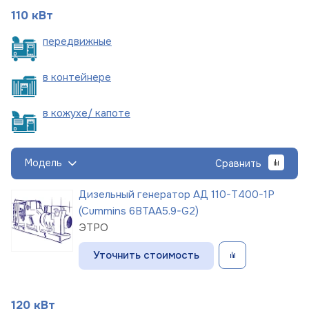
110 кВт
пере
движные
в
контейнере
в кожухе/
капоте
Модель
Сравнить
Дизельный генератор АД 110-Т400-1Р
(Cummins 6BTAA5.9-G2)
ЭТРО
Уточнить стоимость
120 кВт