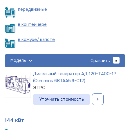
пере
движные
в
контейнере
в кожухе/
капоте
Модель
Сравнить
Дизельный генератор АД 120-Т400-1Р
(Cummins 6BTAA5.9-G12)
ЭТРО
Уточнить стоимость
144 кВт