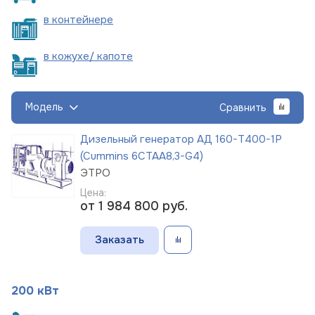
в
контейнере
в кожухе/
капоте
Модель
Сравнить
Дизельный генератор АД 160-Т400-1Р
(Cummins 6CTAА8,3-G4)
ЭТРО
Цена:
от 1 984 800
руб.
Заказать
200 кВт