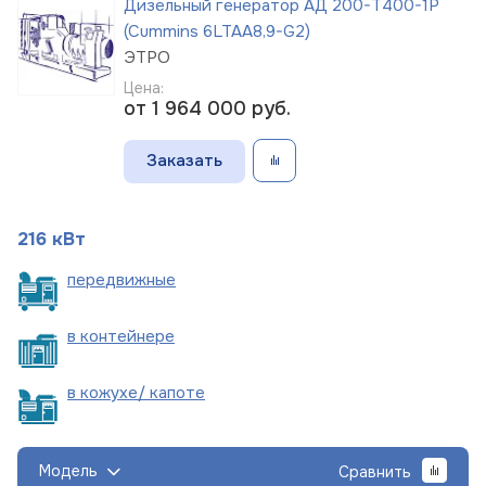
Дизельный генератор АД 200-Т400-1Р
(Cummins 6LTAA8,9-G2)
ЭТРО
Цена:
от 1 964 000
руб.
Заказать
216 кВт
пере
движные
в
контейнере
в кожухе/
капоте
Модель
Сравнить