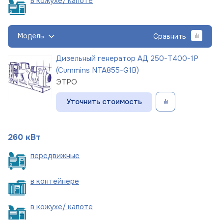
в кожухе/
капоте
Модель
Сравнить
Дизельный генератор АД 250-Т400-1Р
(Cummins NTA855-G1B)
ЭТРО
Уточнить стоимость
260 кВт
пере
движные
в
контейнере
в кожухе/
капоте