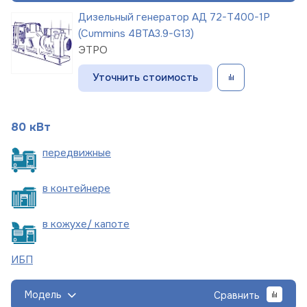
Дизельный генератор АД 72-Т400-1Р
(Cummins 4BTA3.9-G13)
ЭТРО
Уточнить стоимость
80 кВт
пере
движные
в
контейнере
в кожухе/
капоте
ИБП
Модель
Сравнить