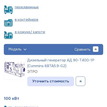
пере
движные
в
контейнере
в кожухе/
капоте
Модель
Сравнить
Дизельный генератор АД 90-Т400-1Р
(Cummins 6BTA5.9-G2)
ЭТРО
Уточнить стоимость
100 кВт