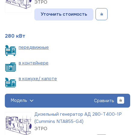
ЭТРО
Уточнить стоимость
280 кВт
пере
движные
в
контейнере
в кожухе/
капоте
Модель
Сравнить
Дизельный генератор АД 280-Т400-1Р
(Cummins NTA855-G4)
ЭТРО