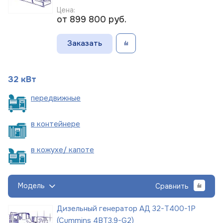
Цена:
от 899 800
руб.
Заказать
32 кВт
пере
движные
в
контейнере
в кожухе/
капоте
Модель
Сравнить
Дизельный генератор АД 32-Т400-1Р
(Cummins 4BT3,9-G2)