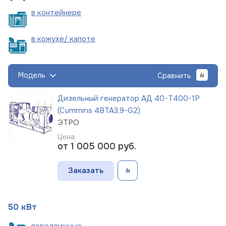
в
контейнере
в кожухе/
капоте
Модель
Сравнить
Дизельный генератор АД 40-Т400-1Р
(Cummins 4BTA3,9-G2)
ЭТРО
Цена:
от 1 005 000
руб.
Заказать
50 кВт
пере
движные