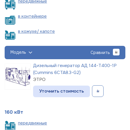
пере
движные
в
контейнере
в кожухе/
капоте
Модель
Сравнить
Дизельный генератор АД 144-Т400-1Р
(Cummins 6CTA8.3-G2)
ЭТРО
Уточнить стоимость
160 кВт
пере
движные