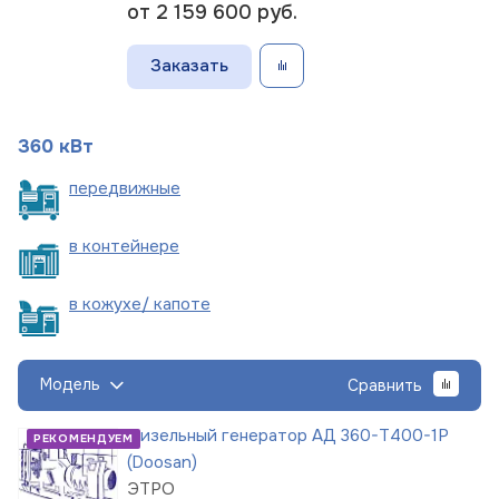
от 2 159 600
руб.
Заказать
360 кВт
пере
движные
в
контейнере
в кожухе/
капоте
Модель
Сравнить
Дизельный генератор АД 360-Т400-1Р
РЕКОМЕНДУЕМ
(Doosan)
ЭТРО