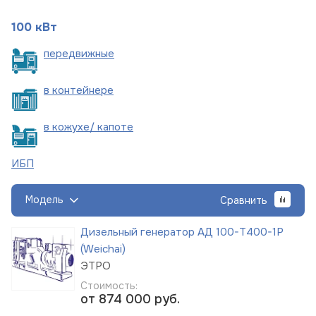
100 кВт
пере
движные
в
контейнере
в кожухе/
капоте
ИБП
Модель
Сравнить
Дизельный генератор АД 100-Т400-1Р
(Weichai)
ЭТРО
Стоимость:
от 874 000
руб.