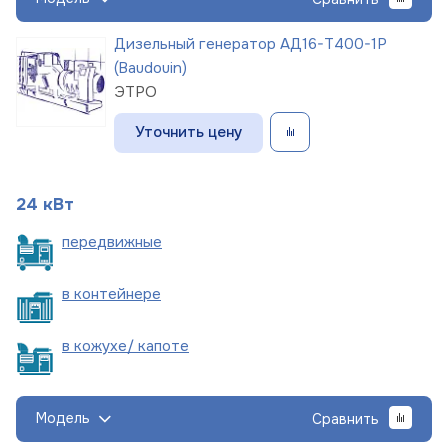
Дизельный генератор АД16-Т400-1Р
(Baudouin)
ЭТРО
Уточнить цену
24 кВт
пере
движные
в
контейнере
в кожухе/
капоте
Модель
Сравнить