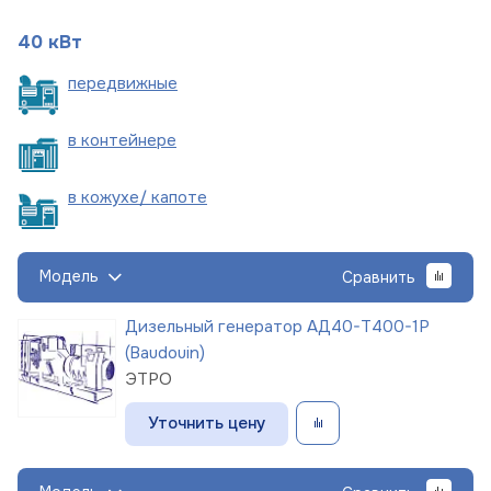
40 кВт
пере
движные
в
контейнере
в кожухе/
капоте
Модель
Сравнить
Дизельный генератор АД40-Т400-1Р
(Baudouin)
ЭТРО
Уточнить цену