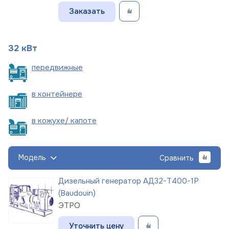
Заказать
32 кВт
пере
движные
в
контейнере
в кожухе/
капоте
Модель
Сравнить
Дизельный генератор АД32-Т400-1Р
(Baudouin)
ЭТРО
Уточнить цену