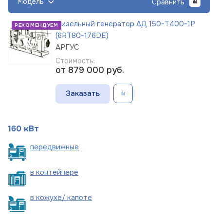
Модель
Сравнить
Дизельный генератор АД 150-Т400-1Р
РЕКОМЕНДУЕМ
(6RT80-176DE)
АРГУС
Стоимость:
от 879 000
руб.
Заказать
160 кВт
пере
движные
в
контейнере
в кожухе/
капоте