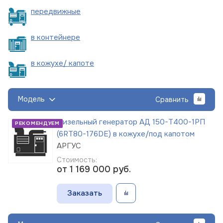
пере
движные
в
контейнере
в кожухе/
капоте
Модель
Сравнить
Дизельный генератор АД 150-Т400-1РП
РЕКОМЕНДУЕМ
(6RT80-176DE) в кожухе/под капотом
АРГУС
Стоимость:
от 1 169 000
руб.
Заказать