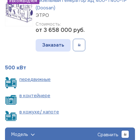
Дизельный генератор АД 400-Т400-1Р
РЕКОМЕНДУЕМ
(Doosan)
ЭТРО
Стоимость:
от 3 658 000
руб.
Заказать
500 кВт
пере
движные
в
контейнере
в кожухе/
капоте
Модель
Сравнить