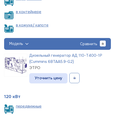
в
контейнере
в кожухе/
капоте
Модель
Сравнить
Дизельный генератор АД 110-Т400-1Р
(Cummins 6BTAA5.9-G2)
ЭТРО
Уточнить цену
120 кВт
пере
движные