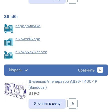
36 кВт
пере
движные
в
контейнере
в кожухе/
капоте
Модель
Сравнить
Дизельный генератор АД36-Т400-1Р
(Baudouin)
ЭТРО
Уточнить цену