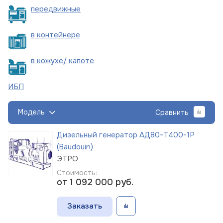
пере
движные
в
контейнере
в кожухе/
капоте
ИБП
Модель
Сравнить
Дизельный генератор АД80-Т400-1Р
(Baudouin)
ЭТРО
Стоимость:
от 1 092 000
руб.
Заказать