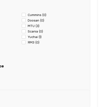
Cummins (
0
)
Doosan (
0
)
MTU (
3
)
Scania (
0
)
Yuchai (
1
)
ЯМЗ (
0
)
ов