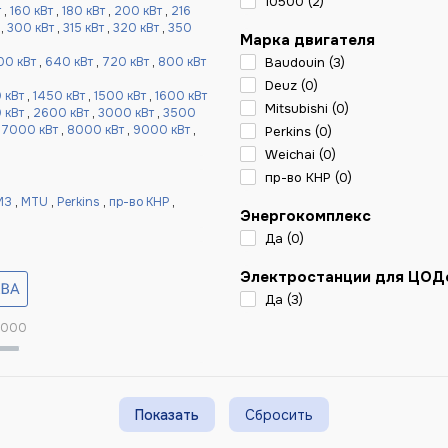
10500 (
2
)
т
,
160 кВт
,
180 кВт
,
200 кВт
,
216
,
300 кВт
,
315 кВт
,
320 кВт
,
350
Марка двигателя
00 кВт
,
640 кВт
,
720 кВт
,
800 кВт
Baudouin (
3
)
Deuz (
0
)
 кВт
,
1450 кВт
,
1500 кВт
,
1600 кВт
Mitsubishi (
0
)
 кВт
,
2600 кВт
,
3000 кВт
,
3500
,
7000 кВт
,
8000 кВт
,
9000 кВт
,
Perkins (
0
)
Weichai (
0
)
пр-во КНР (
0
)
МЗ
,
MTU
,
Perkins
,
пр-во КНР
,
Энергокомплекс
Да (
0
)
Электростанции для ЦОД
Да (
3
)
 000
Сбросить