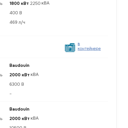
ть
1800 кВт
2250
400 В
469 л/ч
в
контейнере
Baudouin
ть
2000 кВт
6300 В
–
Baudouin
ть
2000 кВт
10500 В