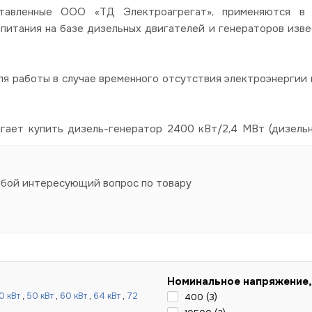
авленные ООО «ТД Электроагрегат», применяются в со
питания на базе дизельных двигателей и генераторов изве
я работы в случае временного отсутствия электроэнергии в
агает купить дизель-генератор 2400 кВт/2,4 МВт (дизель
юбой интересующий вопрос по товару
Номинальное напряжение,
0 кВт
,
50 кВт
,
60 кВт
,
64 кВт
,
72
400 (
3
)