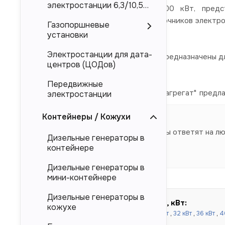
электростанции 6,3/10,5
Дизельные электростанции 2400 кВт, предст
кВ
электроснабжения в качестве источников электро
Газопоршневые
Mitsubishi, Deutz.
установки
Электростанции для дата-
Представленные в каталоге ДЭС предназначены дл
центров (ЦОДов)
магистральных электросетей.
Передвижные
Компания "Торговый Дом Электроагрегат" предл
электростанции
напрямую от производителя.
Контейнеры / Кожухи
Наши специалисты ответят на л
Дизельные генераторы в
контейнере
Дизельные генераторы в
мини-контейнере
Дизельные генераторы в
Быстрый подбор по мощности, кВт:
кожухе
до 100 кВт:
16 кВт
,
20 кВт
,
24 кВт
,
30 кВт
,
32 кВт
,
36 кВт
,
4
кВт
,
80 кВт
,
90 кВт
,
100 кВт