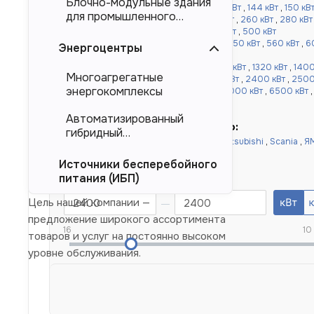
Блочно-модульные здания
от 120 до 500 кВт:
110 кВт
,
120 кВт
,
130 кВт
,
144 кВт
,
150 кВ
для промышленного
кВт
,
220 кВт
,
240 кВт
,
250 кВт
,
256 кВт
,
260 кВт
,
280 кВт
тяжеловесного
кВт
,
360 кВт
,
400 кВт
,
450 кВт
,
480 кВт
,
500 кВт
оборудования (БМЗ)
от 520 до 1000 кВт:
520 кВт
,
540 кВт
,
550 кВт
,
560 кВт
,
6
Энергоцентры
,
900 кВт
,
1000 кВт
более 1000 кВт:
1100 кВт
,
1120 кВт
,
1200 кВт
,
1320 кВт
,
1400
Многоагрегатные
,
1640 кВт
,
1800 кВт
,
2000 кВт
,
2200 кВт
,
2400 кВт
,
2500
энергокомплексы
кВт
,
4000 кВт
,
4500 кВт
,
5000 кВт
,
6000 кВт
,
6500 кВт
10000 кВт
Автоматизированный
Быстрый подбор по двигателю:
гибридный
Doosan
,
Cummins
,
Baudouin
,
Deutz
,
Mitsubishi
,
Scania
,
Я
энергокомплекс (АГЭК)
Yuchai
,
Weichai
Источники бесперебойного
Номинальная мощность, кВт
питания (ИБП)
Цель нашей компании —
предложение широкого ассортимента
16
10
товаров и услуг на постоянно высоком
уровне обслуживания.