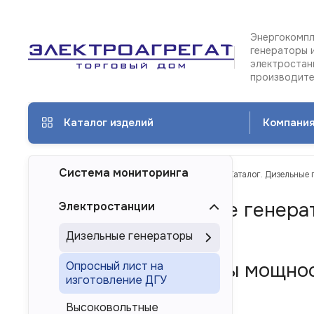
Энергокомпл
генераторы 
электростан
производит
Каталог изделий
Компани
Система мониторинга
ТД Электроагрегат
Каталог изделий
Каталог. Дизельные
Каталог. Дизельные генера
Электростанции
Самаре
Дизельные генераторы
Дизель-генераторы мощнос
Опросный лист на
изготовление ДГУ
России
Высоковольтные