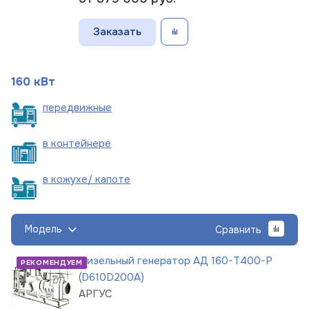
Заказать
160 кВт
пере
движные
в
контейнере
в кожухе/
капоте
Модель
Сравнить
Дизельный генератор АД 160-Т400-Р
РЕКОМЕНДУЕМ
(D610D200A)
АРГУС