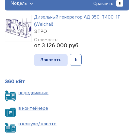
Модель
Сравнить
Дизельный генератор АД 350-Т400-1Р
(Weichai)
ЭТРО
Стоимость:
от 3 126 000
руб.
Заказать
360 кВт
пере
движные
в
контейнере
в кожухе/
капоте