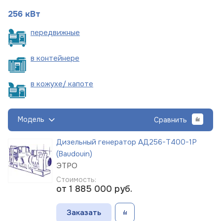
256 кВт
пере
движные
в
контейнере
в кожухе/
капоте
Модель
Сравнить
Дизельный генератор АД256-Т400-1Р
(Baudouin)
ЭТРО
Стоимость:
от 1 885 000
руб.
Заказать