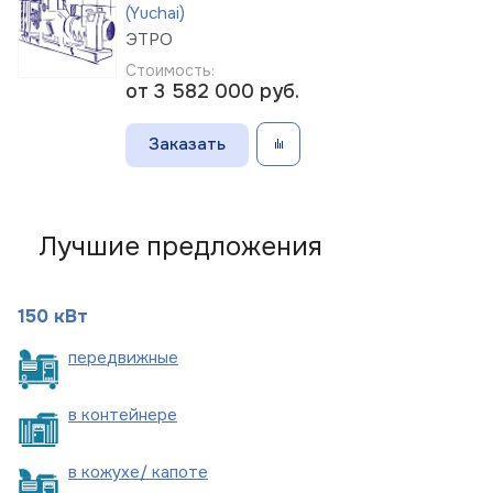
(Yuchai)
ЭТРО
Стоимость:
от 3 582 000
руб.
Заказать
Лучшие предложения
150 кВт
пере
движные
в
контейнере
в кожухе/
капоте