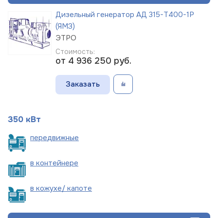
Дизельный генератор АД 315-Т400-1Р
(ЯМЗ)
ЭТРО
Стоимость:
от 4 936 250
руб.
Заказать
350 кВт
пере
движные
в
контейнере
в кожухе/
капоте