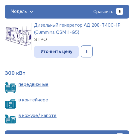
Модель
Сравнить
Дизельный генератор АД 288-Т400-1Р
(Cummins QSM11-G5)
ЭТРО
Уточнить цену
300 кВт
пере
движные
в
контейнере
в кожухе/
капоте