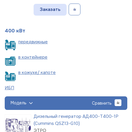
Заказать
400 кВт
пере
движные
в
контейнере
в кожухе/
капоте
ИБП
Модель
Сравнить
Дизельный генератор АД400-Т400-1Р
(Cummins QSZ13-G10)
ЭТРО