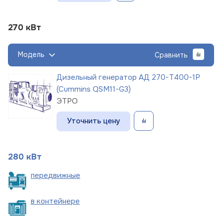
270 кВт
Модель
Сравнить
Дизельный генератор АД 270-Т400-1Р
(Cummins QSM11-G3)
ЭТРО
Уточнить цену
280 кВт
пере
движные
в
контейнере