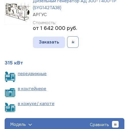
Дизельный генератор АД 300-Т400-1Р
(SYG142TA38)
АРГУС
Стоимость:
от 1 642 000
руб.
Заказать
315 кВт
пере
движные
в
контейнере
в кожухе/
капоте
Модель
Сравнить