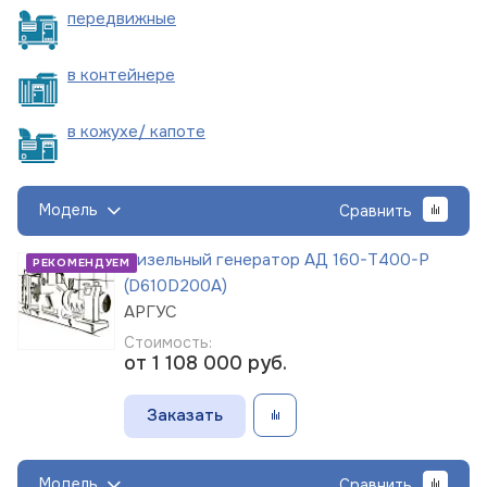
пере
движные
в
контейнере
в кожухе/
капоте
Модель
Сравнить
Дизельный генератор АД 160-Т400-Р
РЕКОМЕНДУЕМ
(D610D200A)
АРГУС
Стоимость:
от 1 108 000
руб.
Заказать
Модель
Сравнить