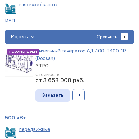
в кожухе/
капоте
ИБП
Модель
Сравнить
Дизельный генератор АД 400-Т400-1Р
РЕКОМЕНДУЕМ
(Doosan)
ЭТРО
Стоимость:
от 3 658 000
руб.
Заказать
500 кВт
пере
движные