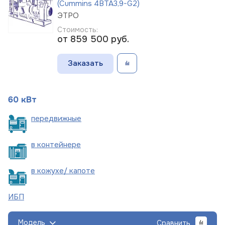
(Cummins 4BTA3,9-G2)
ЭТРО
Стоимость:
от 859 500
руб.
Заказать
60 кВт
пере
движные
в
контейнере
в кожухе/
капоте
ИБП
Модель
Сравнить