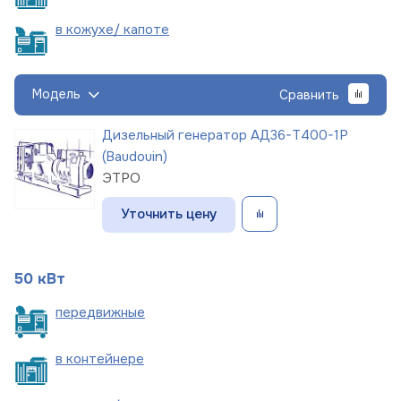
в кожухе/
капоте
Модель
Сравнить
Дизельный генератор АД36-Т400-1Р
(Baudouin)
ЭТРО
Уточнить цену
50 кВт
пере
движные
в
контейнере