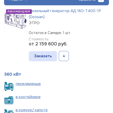
Дизельный генератор АД 160-Т400-1Р
РЕКОМЕНДУЕМ
(Doosan)
ЭТРО
Остаток в Самаре: 1 шт.
Стоимость:
от 2 159 600
руб.
Заказать
360 кВт
пере
движные
в
контейнере
в кожухе/
капоте