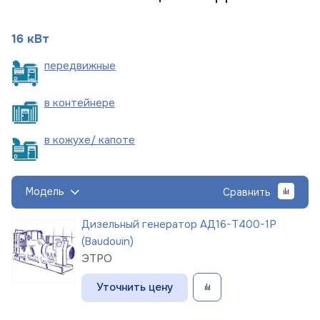
16 кВт
пере
движные
в
контейнере
в кожухе/
капоте
Модель
Сравнить
Дизельный генератор АД16-Т400-1Р
(Baudouin)
ЭТРО
Уточнить цену