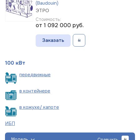
(Baudouin)
ЭТРО
Стоимость:
от 1 092 000
руб.
Заказать
100 кВт
пере
движные
в
контейнере
в кожухе/
капоте
ИБП
Модель
Сравнить