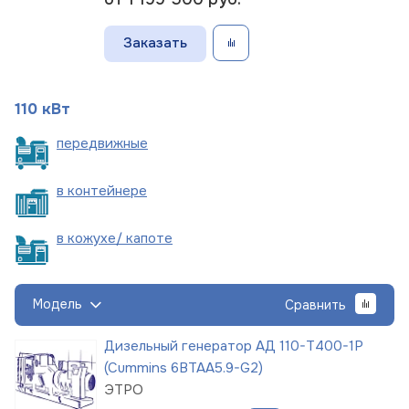
Заказать
110 кВт
пере
движные
в
контейнере
в кожухе/
капоте
Модель
Сравнить
Дизельный генератор АД 110-Т400-1Р
(Cummins 6BTAA5.9-G2)
ЭТРО