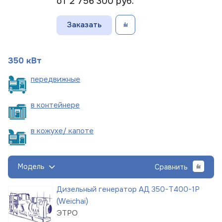
от 2 756 300
руб.
Заказать
350 кВт
пере
движные
в
контейнере
в кожухе/
капоте
Модель
Сравнить
Дизельный генератор АД 350-Т400-1Р
(Weichai)
ЭТРО