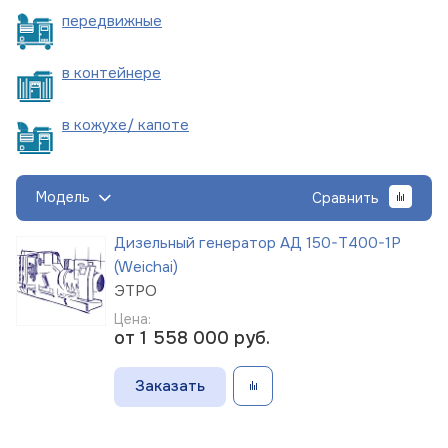
пере
движные
в
контейнере
в кожухе/
капоте
Модель
Сравнить
Дизельный генератор АД 150-Т400-1Р
(Weichai)
ЭТРО
Цена:
от 1 558 000
руб.
Заказать