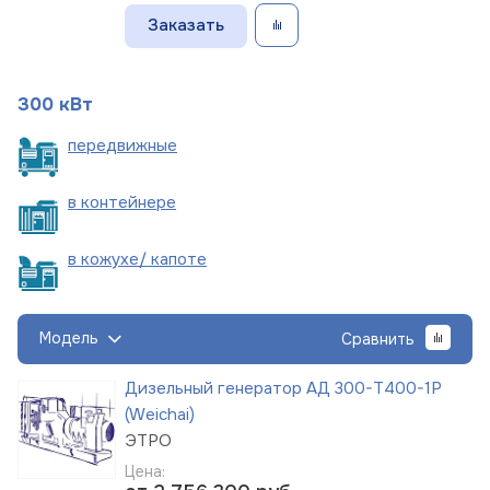
Заказать
300 кВт
пере
движные
в
контейнере
в кожухе/
капоте
Модель
Сравнить
Дизельный генератор АД 300-Т400-1Р
(Weichai)
ЭТРО
Цена: