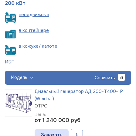
200 кВт
пере
движные
в
контейнере
в кожухе/
капоте
ИБП
Модель
Сравнить
Дизельный генератор АД 200-Т400-1Р
(Weichai)
ЭТРО
Цена:
от 1 240 000
руб.
Заказать