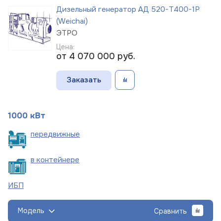
Дизельный генератор АД 520-Т400-1Р
(Weichai)
ЭТРО
Цена:
от 4 070 000
руб.
Заказать
1000 кВт
пере
движные
в
контейнере
ИБП
Модель
Сравнить