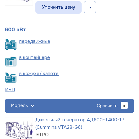
Уточнить цену
600 кВт
пере
движные
в
контейнере
в кожухе/
капоте
ИБП
Модель
Сравнить
Дизельный генератор АД600-Т400-1Р
(Cummins VTA28-G6)
ЭТРО