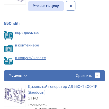
Уточнить цену
550 кВт
пере
движные
в
контейнере
в кожухе/
капоте
Модель
Сравнить
Дизельный генератор АД550-Т400-1Р
(Baudouin)
ЭТРО
Стоимость: