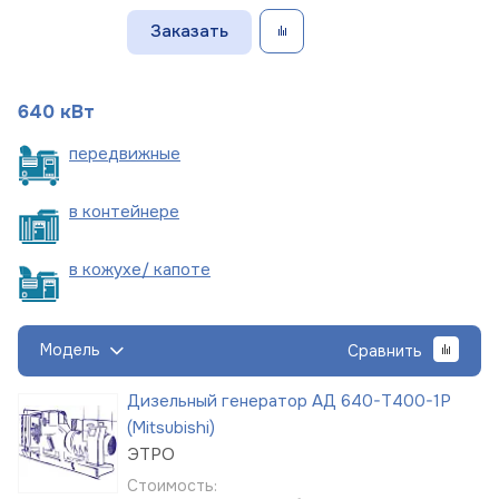
Заказать
640 кВт
пере
движные
в
контейнере
в кожухе/
капоте
Модель
Сравнить
Дизельный генератор АД 640-Т400-1Р
(Mitsubishi)
ЭТРО
Стоимость: