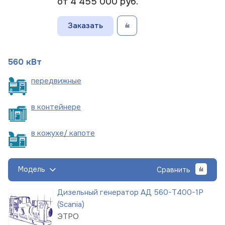
от 4 455 000
руб.
Заказать
560 кВт
пере
движные
в
контейнере
в кожухе/
капоте
Модель
Сравнить
Дизельный генератор АД 560-Т400-1Р
(Scania)
ЭТРО