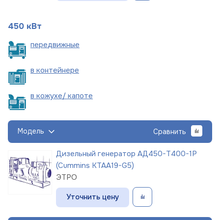
450 кВт
пере
движные
в
контейнере
в кожухе/
капоте
Модель
Сравнить
Дизельный генератор АД450-Т400-1Р
(Cummins KTAA19-G5)
ЭТРО
Уточнить цену