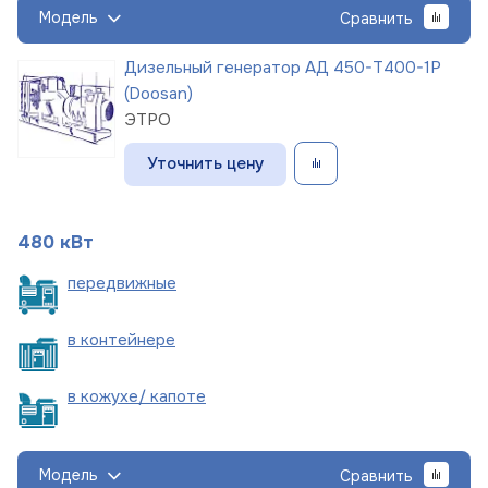
Модель
Сравнить
Дизельный генератор АД 450-Т400-1Р
(Doosan)
ЭТРО
Уточнить цену
480 кВт
пере
движные
в
контейнере
в кожухе/
капоте
Модель
Сравнить