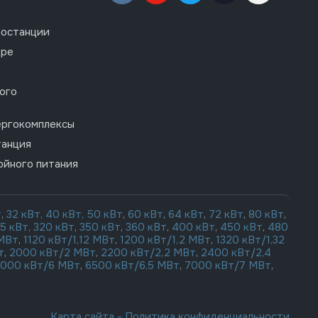
останции
ере
ого
ергокомплексы
танция
ойного питания
т
,
32 кВт,
40 кВт,
50 кВт
,
60 кВт
,
64 кВт
,
72 кВт
,
80 кВт
,
15 кВт,
320 кВт
,
350 кВт
,
360 кВт
,
400 кВт
,
450 кВт
,
480
 МВт
,
1120 кВт/1,12 МВт
,
1200 кВт/1,2 МВт
,
1320 кВт/1,32
т
,
2000 кВт/2 МВт
,
2200 кВт/2,2 МВт
,
2400 кВт/2,4
000 кВт/6 МВт
,
6500 кВт/6,5 МВт
,
7000 кВт/7 МВт
,
Карта сайта
-
Политика конфиденциальности