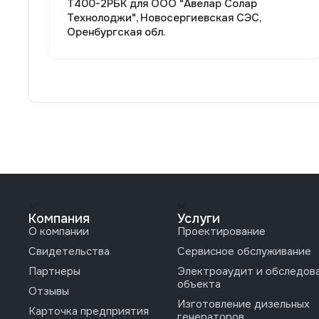
Т400-2РБК для ООО "Авелар Солар
Технолоджи", Новосергиевская СЭС,
Оренбургская обл.
Компания
Услуги
О компании
Проектирование
Свидетельства
Сервисное обслуживание
Партнеры
Электроаудит и обследов
объекта
Отзывы
Изготовление дизельных
Карточка предприятия
генераторов