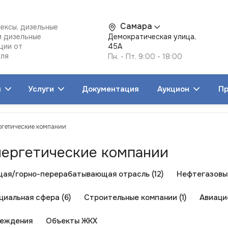
Самара
ексы, дизельные
и дизельные
Демократическая улица,
ции от
45А
еля
Пн. - Пт. 9:00 - 18:00
я
Услуги
Документация
Аукцион
Пр
ргетические компании
нергетические компании
ая/горно-перерабатывающая отрасль (12)
Нефтегазовые
циальная сфера (6)
Строительные компании (1)
Авиаци
реждения
Объекты ЖКХ