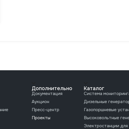
Дополнительно
Каталог
Документация
Система мониторинг
Аукцион
Дизельные генерато
ание
Пресс-центр
Газопоршневые уста
Проекты
Высоковольтные ген
Электростанции для