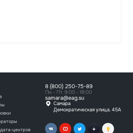
8 (800) 250-75-89
Пн. - Пт. 9:00 - 18:00
а
samara@eag.su
Самара
ры
Демократическая улица, 45А
новки
ераторы
 дата-центров