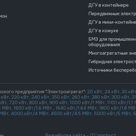
ДГУ в контейнере
Передвижные электр
ион
ДГУ в мини-контейн
ДГУ в кожухе
БМЗ для промышленн
оборудования
Многоагрегатные эн
Гибридная электрос
Источники беспереб
рского предприятия "Электроагрегат":
20 кВт,
24 кВт,
30 кВ
 кВт
,
220 кВт
,
240 кВт
,
250 кВт
,
260 кВт,
280 кВт
,
300 кВт
,
3
кВт
,
720 кВт
,
800 кВт
,
900 кВт
,
1000 кВт/1 МВт
,
1100 кВт/1,1
5 МВт
,
1600 кВт/1,6 МВт
,
1640 кВт/1,64 МВт
,
1800 кВт/1,8 МВ
 МВт
,
4000 кВт/4 МВт
,
4500 кВт/4,5 МВт
,
5000 кВт/5 МВт
,
6
Разработка сайта
-
ITConstruct
ны