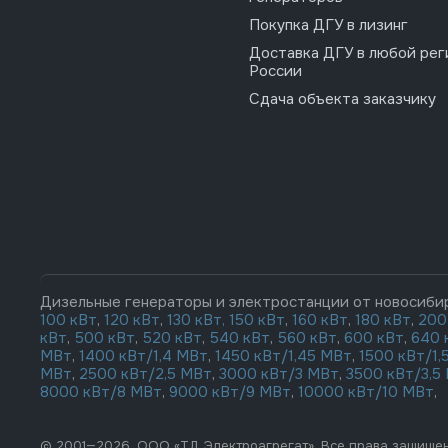
Покупка ДГУ в лизинг
Доставка ДГУ в любой рег
России
Сдача объекта заказчику
Дизельные генераторы и электростанции от новосиби
100 кВт
,
120 кВт
,
130 кВт,
150 кВт
,
160 кВт
,
180 кВт
,
200
кВт
,
500 кВт
,
520 кВт
,
540 кВт
,
560 кВт
,
600 кВт
,
640 
МВт
,
1400 кВт/1,4 МВт
,
1450 кВт/1,45 МВт
,
1500 кВт/1,
МВт
,
2500 кВт/2,5 МВт
,
3000 кВт/3 МВт
,
3500 кВт/3,5
8000 кВт/8 МВт
,
9000 кВт/9 МВт
,
10000 кВт/10 МВт
,
© 2001—2026, ООО «ТД Электроагрегат». Все права защище