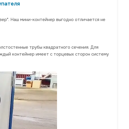
упателя
р". Наш мини-контейнер выгодно отличается не
олстостенные трубы квадратного сечения. Для
аждый контейнер имеет с торцевых сторон систему