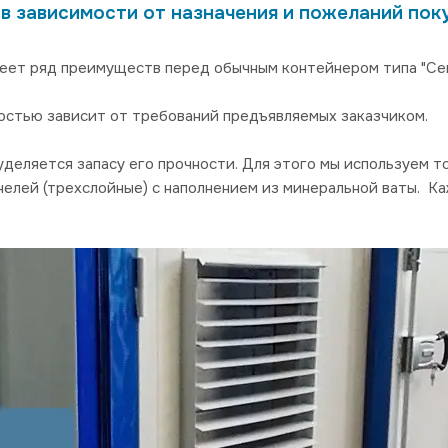
в зависимости от назначения и пожеланий пок
т ряд преимуществ перед обычным контейнером типа "Севе
остью зависит от требований предъявляемых заказчиком.
еляется запасу его прочности. Для этого мы используем т
нелей (трехслойные) с наполнением из минеральной ваты. К