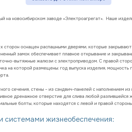
й на новосибирском заводе «Электроагрегат». Наше издели
х сторон оснащен распашными дверями, которые закрываютс
ененный замок обеспечивает плавное открывание и закрыван
чно-вытяжные жалюзи с электроприводом. С правой стороны
а на которой размещены: год выпуска изделия, мощность ге
орта.
ного сечения, стены – из сэндвич-панелей с наполнением из
вное дренажное отверстие для слива любой разлившейся жи
альные болты, которые находятся с левой и правой стороны
и системами жизнеобеспечения: