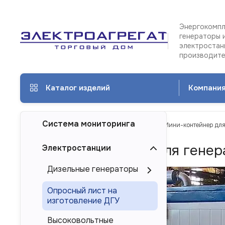
Энергокомпл
генераторы 
электростан
производит
Каталог изделий
Компани
Система мониторинга
ТД Электроагрегат
Каталог изделий
Мини-контейнер для
Мини-контейнер для генер
Электростанции
Дизельные генераторы
Опросный лист на
изготовление ДГУ
Высоковольтные