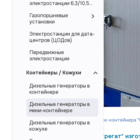
электростанции 6,3/10,5
кВ
Газопоршневые
установки
Электростанции для дата-
центров (ЦОДов)
Передвижные
электростанции
Контейнеры / Кожухи
Дизельные генераторы в
контейнере
Дизельные генераторы в
мини-контейнере
Мини-контейнер отличается от
блок-контейнера "
Дизельные генераторы в
кожухе
ООО "ТД Электроагрегат" изго