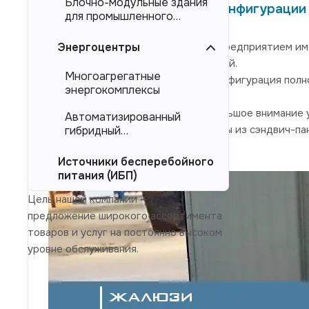
Блочно-модульные здания
размера и любой конфигурации 
для промышленного
тяжеловесного
оборудования (БМЗ)
Изделие произведенное нашим предприятием имее
Энергоцентры
только размерами, но и компоновкой.
Многоагрегатные
Размер мини-контейнера, его конфигурация полн
энергокомплексы
При сборке мини-контейнера большое внимание уд
Автоматизированный
теплоизоляции используются стены из сэндвич-па
гибридный
энергокомплекс (АГЭК)
приточно-вытяжной вентиляции.
Источники бесперебойного
питания (ИБП)
Цель нашей компании —
предложение широкого ассортимента
товаров и услуг на постоянно высоком
уровне обслуживания.