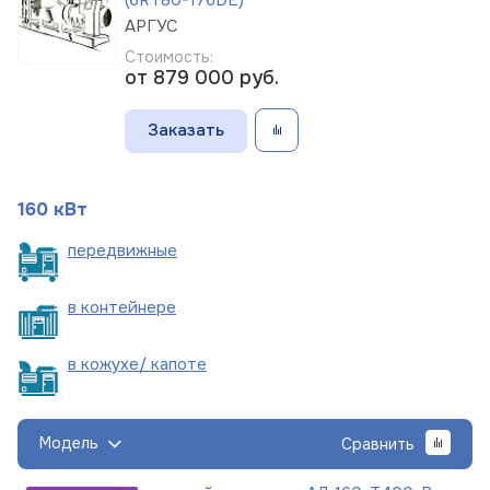
АРГУС
Стоимость:
от 879 000
руб.
Заказать
160 кВт
пере
движные
в
контейнере
в кожухе/
капоте
Модель
Сравнить