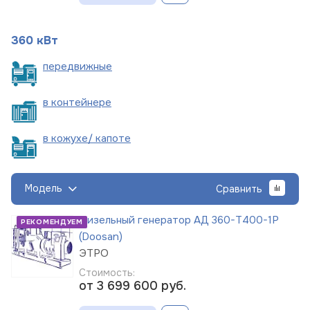
360 кВт
пере
движные
в
контейнере
в кожухе/
капоте
Модель
Сравнить
Дизельный генератор АД 360-Т400-1Р
РЕКОМЕНДУЕМ
(Doosan)
ЭТРО
Стоимость:
от 3 699 600
руб.