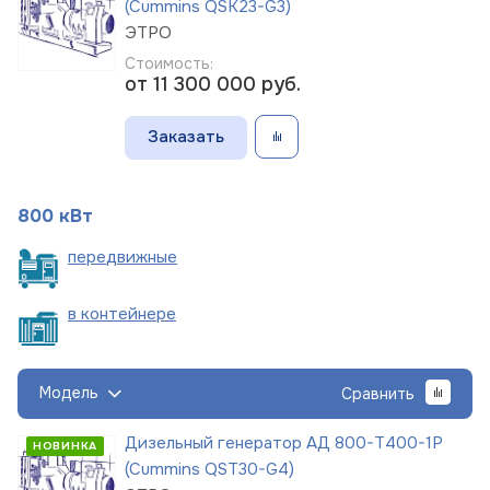
(Cummins QSK23-G3)
ЭТРО
Стоимость:
от 11 300 000
руб.
Заказать
800 кВт
пере
движные
в
контейнере
Модель
Сравнить
Дизельный генератор АД 800-Т400-1Р
НОВИНКА
(Cummins QST30-G4)