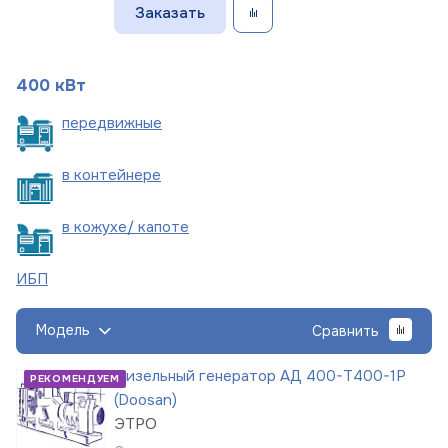
Заказать
400 кВт
пере
движные
в
контейнере
в кожухе/
капоте
ИБП
Модель
Сравнить
Дизельный генератор АД 400-Т400-1Р
РЕКОМЕНДУЕМ
(Doosan)
ЭТРО