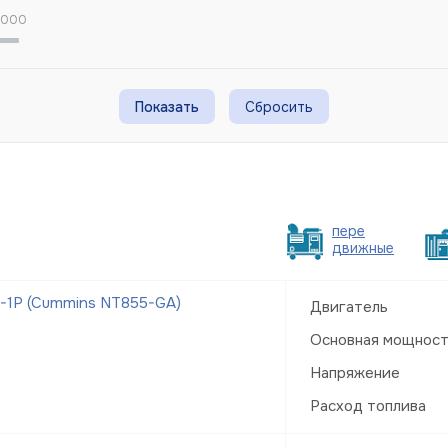
 000
Сбросить
пере
движные
-1Р (Cummins NT855-GA)
Двигатель
Основная мощнос
Напряжение
Расход топлива