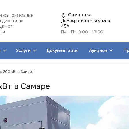
Самара
ексы, дизельные
и дизельные
Демократическая улица,
ции от
45А
еля
Пн. - Пт. 9:00 - 18:00
я
Услуги
Документация
Аукцион
Пр
хе 200 кВт в Самаре
кВт в Самаре