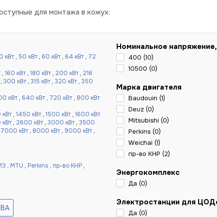
ступные для монтажа в кожух:
Номинальное напряжение,
0 кВт
,
50 кВт
,
60 кВт
,
64 кВт
,
72
400 (
10
)
10500 (
0
)
т
,
160 кВт
,
180 кВт
,
200 кВт
,
216
,
300 кВт
,
315 кВт
,
320 кВт
,
350
Марка двигателя
00 кВт
,
640 кВт
,
720 кВт
,
800 кВт
Baudouin (
1
)
Deuz (
0
)
 кВт
,
1450 кВт
,
1500 кВт
,
1600 кВт
Mitsubishi (
0
)
 кВт
,
2600 кВт
,
3000 кВт
,
3500
,
7000 кВт
,
8000 кВт
,
9000 кВт
,
Perkins (
0
)
Weichai (
1
)
пр-во КНР (
2
)
МЗ
,
MTU
,
Perkins
,
пр-во КНР
,
Энергокомплекс
Да (
0
)
Электростанции для ЦОД
Да (
0
)