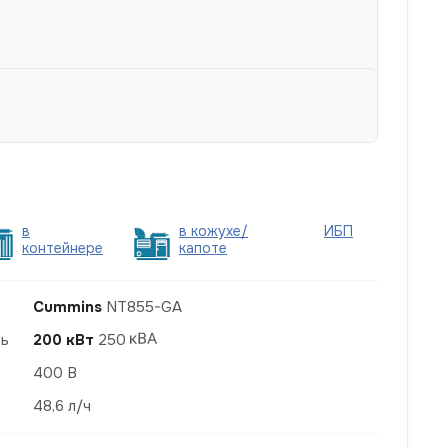
в
в кожухе/
ИБП
контейнере
капоте
Cummins
NT855-GA
ть
200 кВт
250
400 В
48,6 л/ч