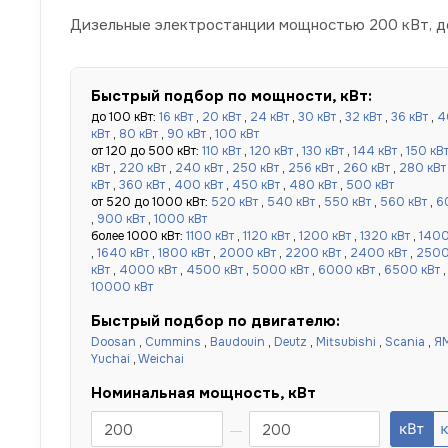
Дизельные электростанции мощностью 200 кВт, до
Быстрый подбор по мощности, кВт:
до 100 кВт:
16 кВт
,
20 кВт
,
24 кВт
,
30 кВт
,
32 кВт
,
36 кВт
,
4
кВт
,
80 кВт
,
90 кВт
,
100 кВт
от 120 до 500 кВт:
110 кВт
,
120 кВт
,
130 кВт
,
144 кВт
,
150 кВ
кВт
,
220 кВт
,
240 кВт
,
250 кВт
,
256 кВт
,
260 кВт
,
280 кВт
кВт
,
360 кВт
,
400 кВт
,
450 кВт
,
480 кВт
,
500 кВт
от 520 до 1000 кВт:
520 кВт
,
540 кВт
,
550 кВт
,
560 кВт
,
6
,
900 кВт
,
1000 кВт
более 1000 кВт:
1100 кВт
,
1120 кВт
,
1200 кВт
,
1320 кВт
,
1400
,
1640 кВт
,
1800 кВт
,
2000 кВт
,
2200 кВт
,
2400 кВт
,
2500
кВт
,
4000 кВт
,
4500 кВт
,
5000 кВт
,
6000 кВт
,
6500 кВт
10000 кВт
Быстрый подбор по двигателю:
Doosan
,
Cummins
,
Baudouin
,
Deutz
,
Mitsubishi
,
Scania
,
Я
Yuchai
,
Weichai
Номинальная мощность, кВт