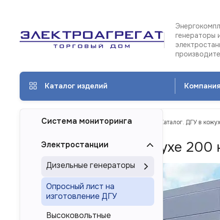
Энергокомпл
генераторы 
электростан
производит
Каталог изделий
Компани
Система мониторинга
ТД Электроагрегат
Каталог изделий
Каталог. ДГУ в кожу
Каталог. ДГУ в кожухе 200 
Электростанции
Дизельные генераторы
Опросный лист на
изготовление ДГУ
Высоковольтные