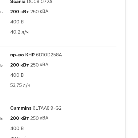
Scania
DC09 072A
ть
200 кВт
250
400 В
40,2 л/ч
пр-во КНР
6D10D258A
ть
200 кВт
250
400 В
53,75 л/ч
Cummins
6LTAA8,9-G2
ть
200 кВт
250
400 В