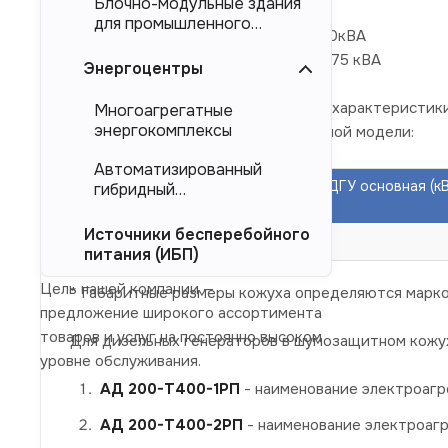
Блочно-модульные здания
Номинальное напряжение 0,4 кВ
для промышленного
Номинальная мощность 200кВт/250кВА
тяжеловесного
Максимальная мощность 220 кВт/275 кВА
оборудования (БМЗ)
Энергоцентры
Усредненные краткие технические характеристик
Многоагрегатные
энергокомплексы
В в кожухе без привязки к конкретной модели:
Автоматизированный
Наименование
Мощность ДГУ основная (к
гибридный
изделия
кВА)
энергокомплекс (АГЭК)
Источники бесперебойного
АД200-Т400-РП
200/250
питания (ИБП)
Цель нашей компании —
* Габаритные размеры кожуха определяются марко
предложение широкого ассортимента
товаров и услуг на постоянно высоком
Для дизельных генераторов в шумозащитном кожу
уровне обслуживания.
АД 200-Т400-1РП
- наименование электроагре
АД 200-Т400-2РП
- наименование электроагр