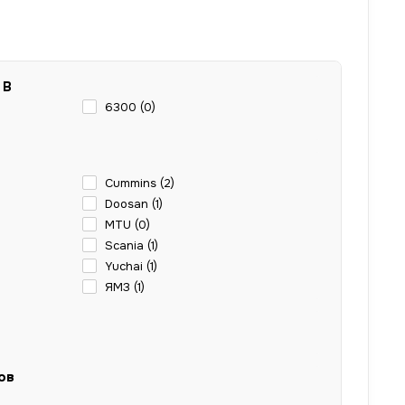
 В
6300 (
0
)
Cummins (
2
)
Doosan (
1
)
MTU (
0
)
Scania (
1
)
Yuchai (
1
)
ЯМЗ (
1
)
ов