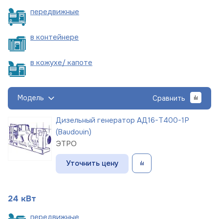
пере
движные
в
контейнере
в кожухе/
капоте
Модель
Сравнить
Дизельный генератор АД16-Т400-1Р
(Baudouin)
ЭТРО
Уточнить цену
24 кВт
пере
движные