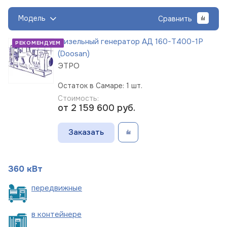
Модель
Сравнить
Дизельный генератор АД 160-Т400-1Р
РЕКОМЕНДУЕМ
(Doosan)
ЭТРО
Остаток в Самаре: 1 шт.
Стоимость:
от 2 159 600
руб.
Заказать
360 кВт
пере
движные
в
контейнере