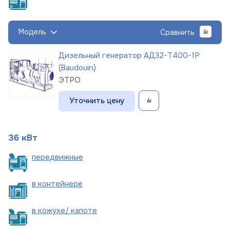
Модель
Сравнить
Дизельный генератор АД32-Т400-1Р
(Baudouin)
ЭТРО
Уточнить цену
36 кВт
пере
движные
в
контейнере
в кожухе/
капоте