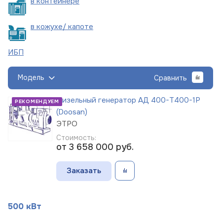
в
контейнере
в кожухе/
капоте
ИБП
Модель
Сравнить
Дизельный генератор АД 400-Т400-1Р
РЕКОМЕНДУЕМ
(Doosan)
ЭТРО
Стоимость:
от 3 658 000
руб.
Заказать
500 кВт