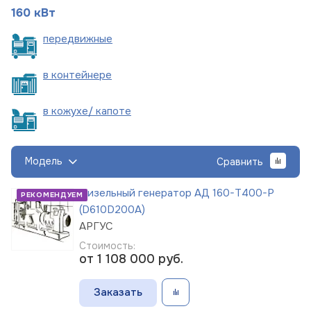
160 кВт
пере
движные
в
контейнере
в кожухе/
капоте
Модель
Сравнить
Дизельный генератор АД 160-Т400-Р
РЕКОМЕНДУЕМ
(D610D200A)
АРГУС
Стоимость:
от 1 108 000
руб.
Заказать