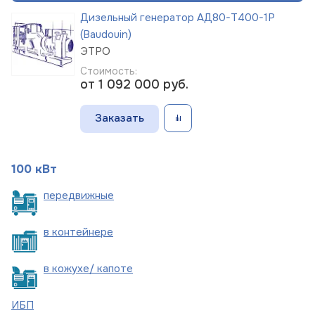
Дизельный генератор АД80-Т400-1Р
(Baudouin)
ЭТРО
Стоимость:
от 1 092 000
руб.
Заказать
100 кВт
пере
движные
в
контейнере
в кожухе/
капоте
ИБП