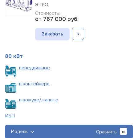
ЭТРО
Стоимость:
от 767 000
руб.
Заказать
80 кВт
пере
движные
в
контейнере
в кожухе/
капоте
ИБП
Модель
Сравнить