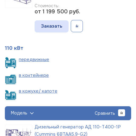
Стоимость:
от 1 199 500
руб.
Заказать
110 кВт
пере
движные
в
контейнере
в кожухе/
капоте
Модель
Сравнить
Дизельный генератор АД 110-Т400-1Р
(Cummins 6BTAA5.9-G2)