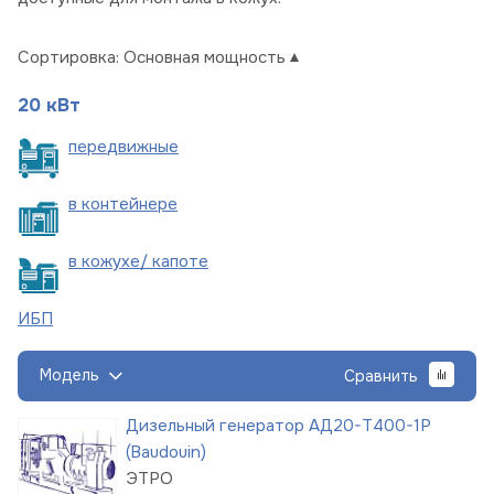
Сортировка:
Основная мощность
20 кВт
пере
движные
в
контейнере
в кожухе/
капоте
ИБП
Модель
Сравнить
Дизельный генератор АД20-Т400-1Р
(Baudouin)
ЭТРО