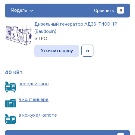
Модель
Сравнить
Дизельный генератор АД36-Т400-1Р
(Baudouin)
ЭТРО
Уточнить цену
40 кВт
пере
движные
в
контейнере
в кожухе/
капоте