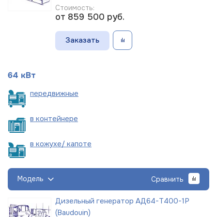
Стоимость:
от 859 500
руб.
Заказать
64 кВт
пере
движные
в
контейнере
в кожухе/
капоте
Модель
Сравнить
Дизельный генератор АД64-Т400-1Р
(Baudouin)