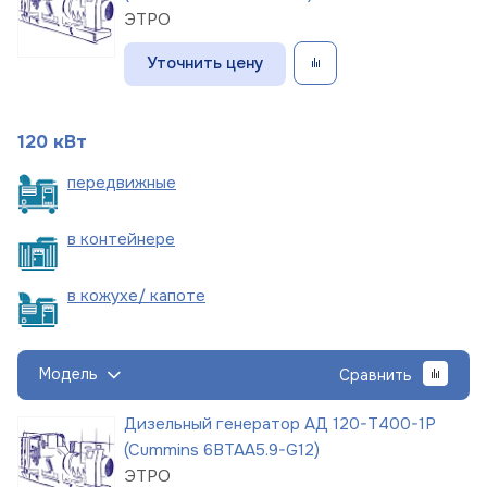
ЭТРО
Уточнить цену
120 кВт
пере
движные
в
контейнере
в кожухе/
капоте
Модель
Сравнить
Дизельный генератор АД 120-Т400-1Р
(Cummins 6BTAA5.9-G12)
ЭТРО