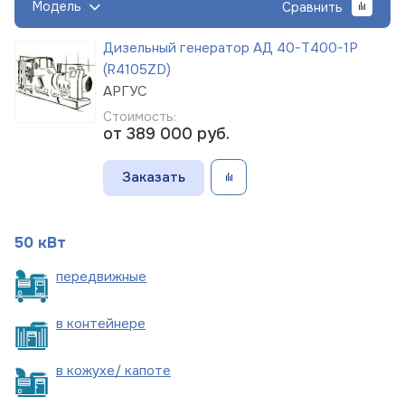
Модель
Сравнить
Дизельный генератор АД 40-Т400-1Р
(R4105ZD)
АРГУС
Стоимость:
от 389 000
руб.
Заказать
50 кВт
пере
движные
в
контейнере
в кожухе/
капоте