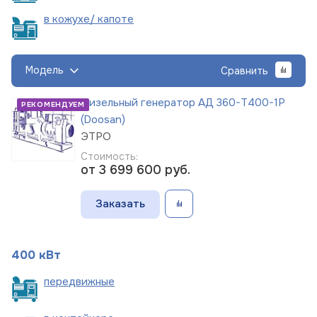
в кожухе/
капоте
Модель
Сравнить
Дизельный генератор АД 360-Т400-1Р
РЕКОМЕНДУЕМ
(Doosan)
ЭТРО
Стоимость:
от 3 699 600
руб.
Заказать
400 кВт
пере
движные