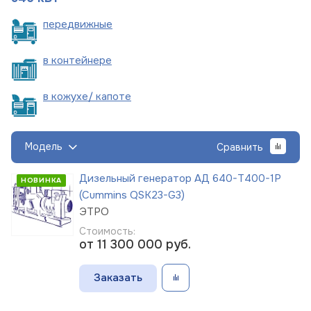
пере
движные
в
контейнере
в кожухе/
капоте
Модель
Сравнить
Дизельный генератор АД 640-Т400-1Р
НОВИНКА
(Cummins QSK23-G3)
ЭТРО
Стоимость:
от 11 300 000
руб.
Заказать