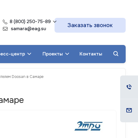
8 (800) 250-75-89
Заказать звонок
samara@eag.su
есс-центр
Проекты
Контакты
ателем Doosan в Самаре
Самаре