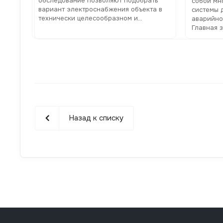
обследование позволяют подобрать
собой мн
вариант электроснабжения объекта в
системы 
технически целесообразном и
аварийно
экономически выгодном отношении
Главная 
гарантир
функцион
случае с
централи
Назад к списку