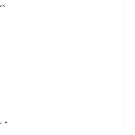
ых
е. В