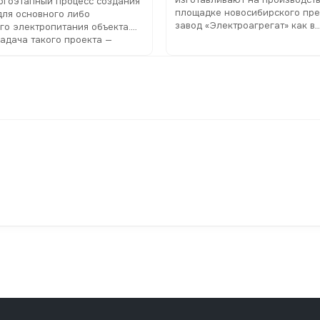
огоэтапный процесс создания
площадке новосибирского пре
для основного либо
завод «Электроагрегат» как в
го электропитания объекта.
стандартной комплектации, та
задача такого проекта —
техзаданию клиента
овать стабильное
ирование электроприборов в
боя или отключения
зованной сети.