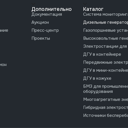
Дополнительно
Каталог
Документация
Система мониторинг
Аукцион
Дизельные генерато
ание
Пресс-центр
Газопоршневые уста
Проекты
Высоковольтные ген
Электростанции для
ДГУ в контейнере
Передвижные электр
ион
ДГУ в мини-контейн
ДГУ в кожухе
БМЗ для промышленн
оборудования
Многоагрегатные эн
Гибридная электрос
Источники беспереб