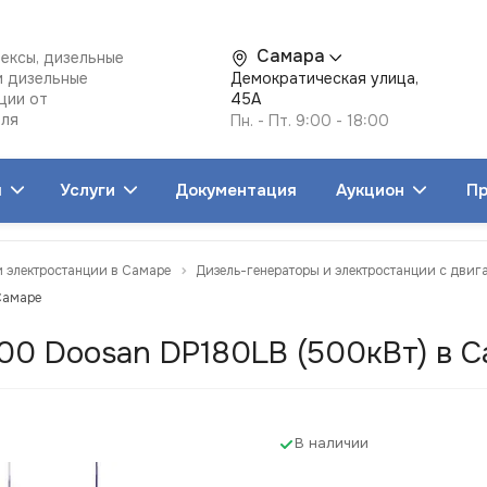
Самара
ексы, дизельные
и дизельные
Демократическая улица,
ции от
45А
еля
Пн. - Пт. 9:00 - 18:00
я
Услуги
Документация
Аукцион
Пр
и электростанции в Самаре
Дизель-генераторы и электростанции с двиг
Самаре
00 Doosan DP180LB (500кВт) в 
В наличии