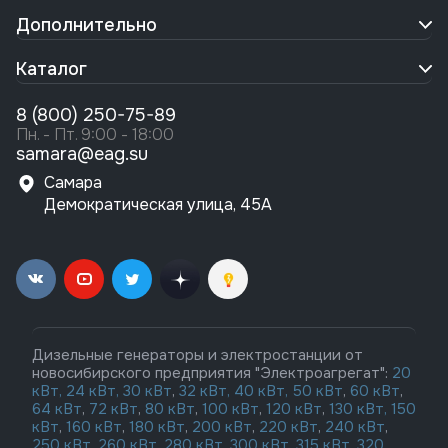
Дополнительно
Каталог
8 (800) 250-75-89
Пн. - Пт. 9:00 - 18:00
samara@eag.su
Самара
Демократическая улица, 45А
Дизельные генераторы и электростанции от
новосибирского предприятия "Электроагрегат":
20
кВт,
24 кВт,
30 кВт
,
32 кВт,
40 кВт,
50 кВт
,
60 кВт
,
64 кВт
,
72 кВт
,
80 кВт
,
100 кВт
,
120 кВт
,
130 кВт,
150
кВт
,
160 кВт
,
180 кВт
,
200 кВт
,
220 кВт
,
240 кВт
,
250 кВт
,
260 кВт,
280 кВт
,
300 кВт
,
315 кВт,
320